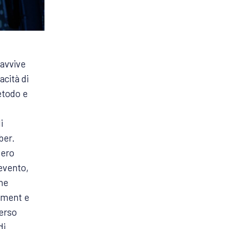
ravvive
acità di
etodo e
i
ber.
tero
 evento,
ne
gement e
verso
di