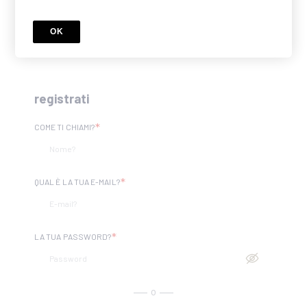
2 Corsi inclusi
offerta speciale
Prezzo
€1.200
OK
€900
registrati
*
COME TI CHIAMI?
*
QUAL È LA TUA E-MAIL?
*
LA TUA PASSWORD?
o