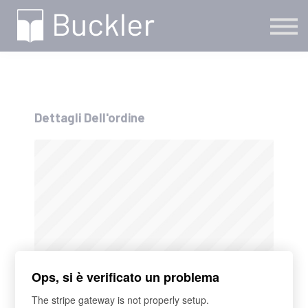
Percorso Professionale
Aziende
Chi siamo
Contatti
Sign in
Dettagli Dell'ordine
Ops, si è verificato un problema
GRUPPI
Bundle: Incident e Crisis Management
The stripe gateway is not properly setup.