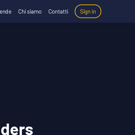
iende
Chi siamo
Contatti
Sign in
aders